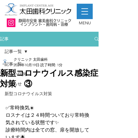
​静岡市安東 審美歯科クリニック
MENU
インプラント・歯周病・治療
記事
記事一覧
クリニック 太田歯科
記事一覧
2021年10月19日
読了時間: 1分
新型コロナウイルス感染症
難しい症例
対策 ③
お知らせ
新型コロナウイルス対策
✅常時換気☀️
ロスナイは２４時間ついており常時換
気されている状態です✨
診療時間内は全ての窓、扉を開放して
います🌟